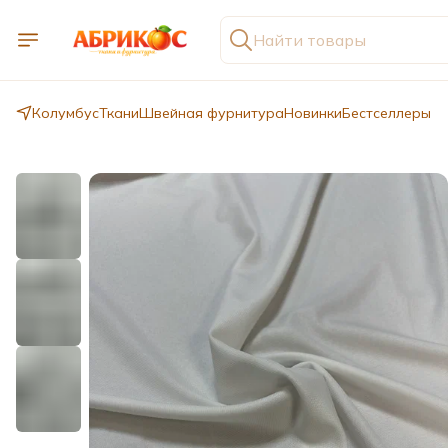
Колумбус
Ткани
Швейная фурнитура
Новинки
Бестселлеры