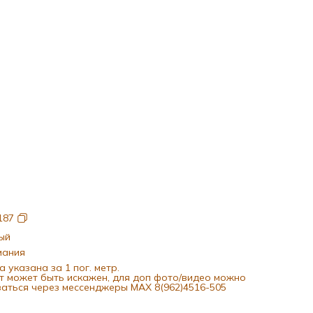
187
ый
мания
а указана за 1 пог. метр.
т может быть искажен, для доп фото/видео можно
заться через мессенджеры MAX 8(962)4516-505