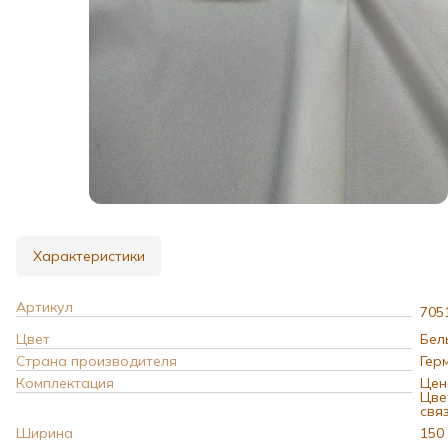
Характеристики
Артикул
705
Цвет
Бел
Страна производителя
Гер
Комплектация
Цен
Цве
свя
Ширина
150