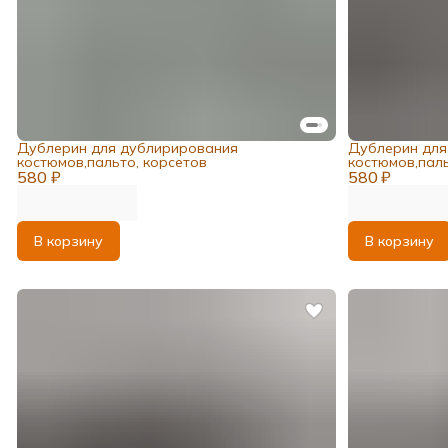
Дублерин для дублирирования
Дублерин для
костюмов,пальто, корсетов
костюмов,паль
580 ₽
580 ₽
В корзину
В корзину