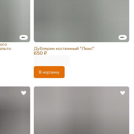
ого
альто
Дублерин костюмный "Люкс"
650 ₽
В корзину