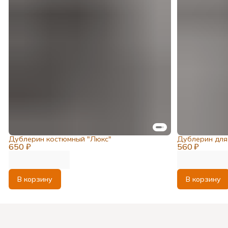
Дублерин костюмный "Люкс"
Дублерин для 
650 ₽
560 ₽
В корзину
В корзину