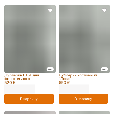
Дублерин Р161 для
Дублерин костюмный
фронтального
"Люкс"
520 ₽
дублирирования костюмов
650 ₽
и пальто
В корзину
В корзину