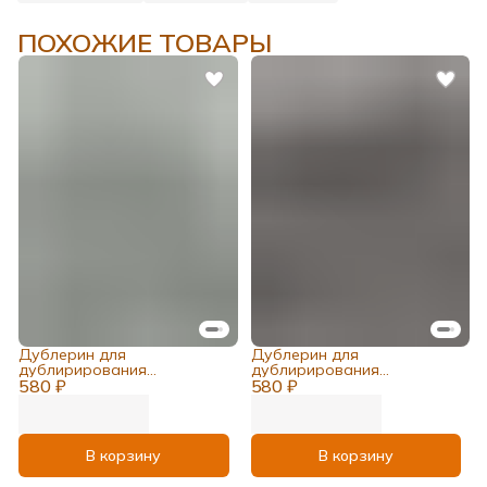
ПОХОЖИЕ ТОВАРЫ
Дублерин для
Дублерин для
дублирирования
дублирирования
580 ₽
костюмов,пальто, корсетов
580 ₽
костюмов,пальто, корсетов
В корзину
В корзину