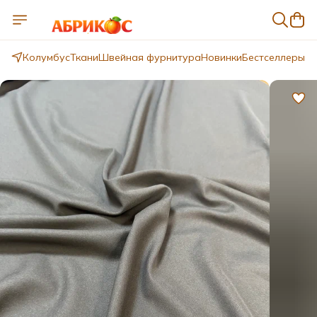
Колумбус
Ткани
Швейная фурнитура
Новинки
Бестселлеры