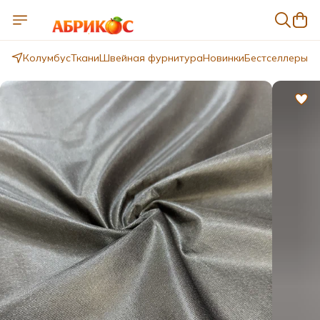
Колумбус
Ткани
Швейная фурнитура
Новинки
Бестселлеры