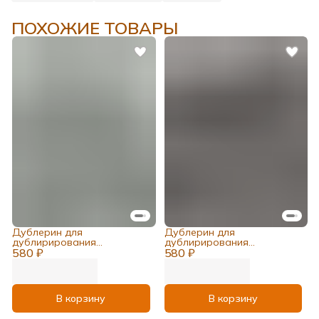
ПОХОЖИЕ ТОВАРЫ
Дублерин для
Дублерин для
дублирирования
дублирирования
580 ₽
костюмов,пальто, корсетов
580 ₽
костюмов,пальто, корсетов
В корзину
В корзину