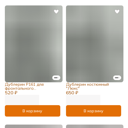
Дублерин Р161 для
Дублерин костюмный
фронтального
"Люкс"
520 ₽
дублирирования костюмов
650 ₽
и пальто
В корзину
В корзину