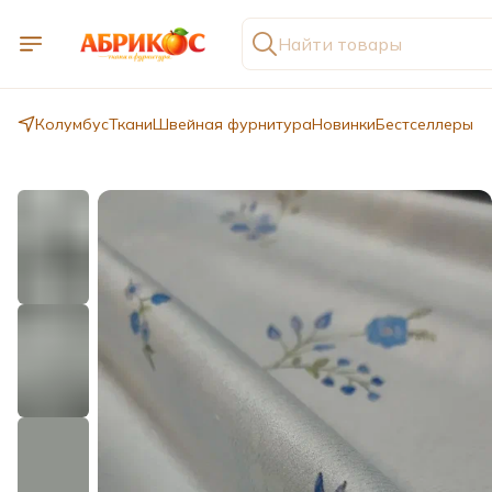
Колумбус
Ткани
Швейная фурнитура
Новинки
Бестселлеры