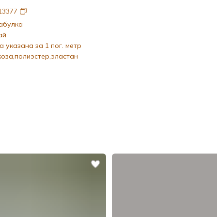
13377
абулка
ай
а указана за 1 пог. метр
коза,полиэстер,эластан